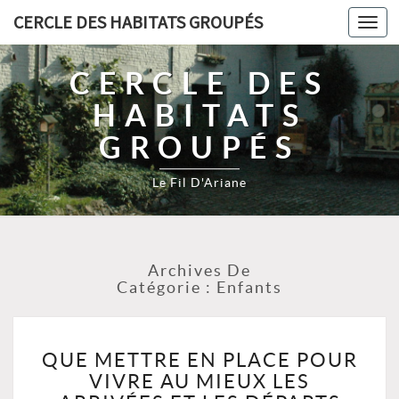
CERCLE DES HABITATS GROUPÉS
Toggl
navig
CERCLE DES
HABITATS
GROUPÉS
Le Fil D'Ariane
Archives De
Catégorie :
Enfants
QUE
QUE METTRE EN PLACE POUR
METTRE
VIVRE AU MIEUX LES
EN