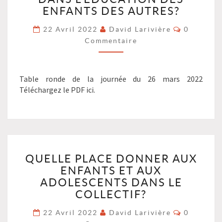
DE
ENFANTS DES AUTRES?
FONCTIONNEMENT
FAMILIAL?
Commenta
22 Avril 2022
David Larivière
0
QUELLE
Commentaire
PLACE
PRENDRE
DANS
Table ronde de la journée du 26 mars 2022
L’ÉDUCATION
Téléchargez le PDF ici.
DES
ENFANTS
DES
AUTRES?
?
>
QUELLE
QUELLE PLACE DONNER AUX
PLACE
ENFANTS ET AUX
DONNER
AUX
ADOLESCENTS DANS LE
ENFANTS
COLLECTIF?
ET
Commenta
AUX
22 Avril 2022
David Larivière
0