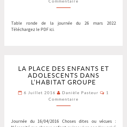
ADOLESCENTS
Commentaire
DANS
LE
COLLECTIF?
Table ronde de la journée du 26 mars 2022
?
Téléchargez le PDF ici.
>
LA
LA PLACE DES ENFANTS ET
PLACE
ADOLESCENTS DANS
DES
ENFANTS
L’HABITAT GROUPE
ET
Commenta
6 Juillet 2016
Danièle Pasteur
1
ADOLESCENTS
Commentaire
DANS
L’HABITAT
GROUPE
?
Journée du 16/04/2016 Choses dites ou vécues :
>