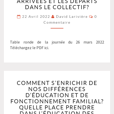
PLACE
ARRIVÉES ET LES DÉPARTS
POUR
DANS LE COLLECTIF?
VIVRE
Commenta
AU
22 Avril 2022
David Larivière
0
MIEUX
Commentaire
LES
ARRIVÉES
ET
Table ronde de la journée du 26 mars 2022
LES
Téléchargez le PDF ici.
DÉPARTS
DANS
LE
COLLECTIF?
?
COMMENT
>
COMMENT S’ENRICHIR DE
S’ENRICHIR
NOS DIFFÉRENCES
DE
NOS
D’ÉDUCATION ET DE
DIFFÉRENCES
FONCTIONNEMENT FAMILIAL?
D’ÉDUCATION
QUELLE PLACE PRENDRE
ET
DANS L’ÉDUCATION DES