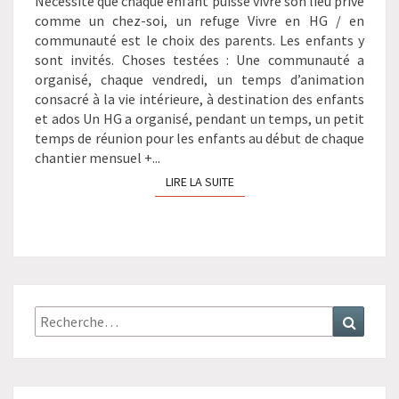
Nécessité que chaque enfant puisse vivre son lieu privé
comme un chez-soi, un refuge Vivre en HG / en
communauté est le choix des parents. Les enfants y
sont invités. Choses testées : Une communauté a
organisé, chaque vendredi, un temps d’animation
consacré à la vie intérieure, à destination des enfants
et ados Un HG a organisé, pendant un temps, un petit
temps de réunion pour les enfants au début de chaque
chantier mensuel +...
LIRE LA SUITE
LIRE LA SUITE
Recherche
Recher
: