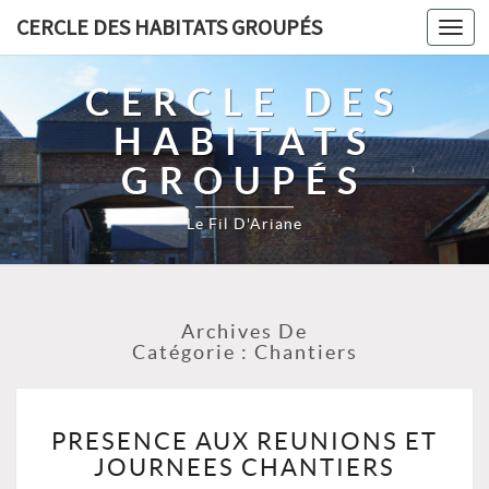
CERCLE DES HABITATS GROUPÉS
Toggl
navig
CERCLE DES
HABITATS
GROUPÉS
Le Fil D'Ariane
Archives De
Catégorie :
Chantiers
PRESENCE
PRESENCE AUX REUNIONS ET
AUX
JOURNEES CHANTIERS
REUNIONS
ET