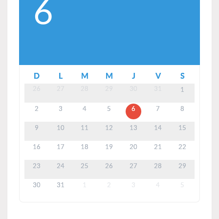
6
D
L
M
M
J
V
S
26
27
28
29
30
31
1
2
3
4
5
6
7
8
9
10
11
12
13
14
15
16
17
18
19
20
21
22
23
24
25
26
27
28
29
30
31
1
2
3
4
5