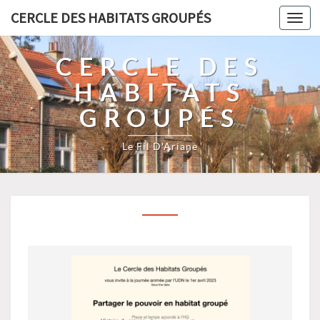
CERCLE DES HABITATS GROUPÉS
Toggl
navig
CERCLE DES
HABITATS
GROUPÉS
Le Fil D'Ariane
?
>