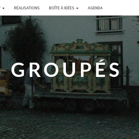
?
RÉALISATIONS
BOÎTE À IDÉES
AGENDA
S GROUPÉS