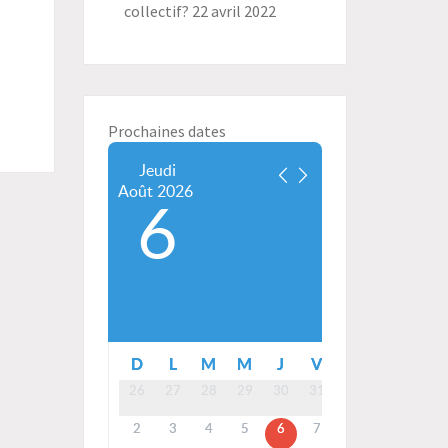
collectif?
22 avril 2022
Prochaines dates
Jeudi
Août
2026
6
D
L
M
M
J
V
S
26
27
28
29
30
31
1
2
3
4
5
6
7
8