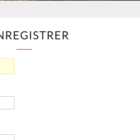
S’ENREGISTRER
NREGISTRER
?
>