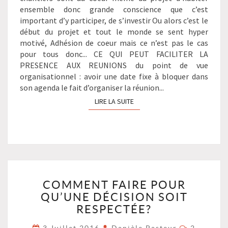
ensemble donc grande conscience que c’est
important d’y participer, de s’investir Ou alors c’est le
début du projet et tout le monde se sent hyper
motivé, Adhésion de coeur mais ce n’est pas le cas
pour tous donc... CE QUI PEUT FACILITER LA
PRESENCE AUX REUNIONS du point de vue
organisationnel : avoir une date fixe à bloquer dans
son agenda le fait d’organiser la réunion...
LIRE LA SUITE
LIRE LA SUITE
COMMENT
COMMENT FAIRE POUR
FAIRE
QU’UNE DÉCISION SOIT
POUR
QU’UNE
RESPECTÉE?
DÉCISION
Commenta
3 Juillet 2016
Danièle Pasteur
2