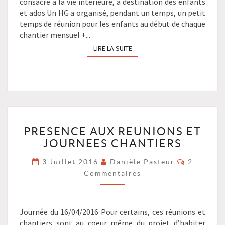
consacré à la vie intérieure, à destination des enfants
et ados Un HG a organisé, pendant un temps, un petit
temps de réunion pour les enfants au début de chaque
chantier mensuel +...
LIRE LA SUITE
LIRE LA SUITE
PRESENCE
PRESENCE AUX REUNIONS ET
AUX
JOURNEES CHANTIERS
REUNIONS
ET
Commenta
3 Juillet 2016
Danièle Pasteur
2
JOURNEES
Commentaires
CHANTIERS
?
>
Journée du 16/04/2016 Pour certains, ces réunions et
chantiers sont au coeur même du projet d’habiter