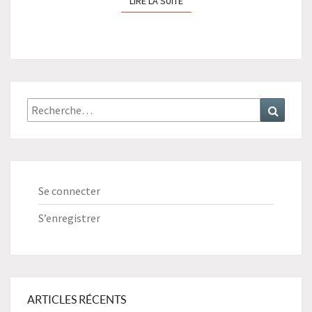
LIRE LA SUITE
Recherche
Recher
:
Se connecter
S’enregistrer
ARTICLES RÉCENTS