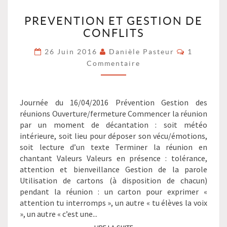
PREVENTION
PREVENTION ET GESTION DE
ET
CONFLITS
GESTION
DE
Commenta
26 Juin 2016
Danièle Pasteur
1
CONFLITS
Commentaire
?
>
Journée du 16/04/2016 Prévention Gestion des
réunions Ouverture/fermeture Commencer la réunion
par un moment de décantation : soit météo
intérieure, soit lieu pour déposer son vécu/émotions,
soit lecture d’un texte Terminer la réunion en
chantant Valeurs Valeurs en présence : tolérance,
attention et bienveillance Gestion de la parole
Utilisation de cartons (à disposition de chacun)
pendant la réunion : un carton pour exprimer «
attention tu interromps », un autre « tu élèves la voix
», un autre « c’est une...
LIRE LA SUITE