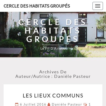
CERCLE DES HABITATS GROUPÉS
Toggl
navig
CERCLE DES
HABITATS
GROUPÉS
Le Fil D'Ariane
Archives De
Auteur/autrice :
Danièle Pasteur
LES
LES LIEUX COMMUNS
LIEUX
COMMUNS
Commenta
6 Juillet 2016
Danièle Pasteur
1