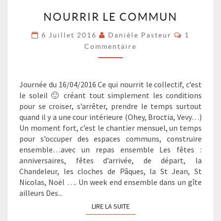
NOURRIR
NOURRIR LE COMMUN
LE
COMMUN
Commenta
6 Juillet 2016
Danièle Pasteur
1
?
Commentaire
>
Journée du 16/04/2016 Ce qui nourrit le collectif, c’est
le soleil 🙂 créant tout simplement les conditions
pour se croiser, s’arrêter, prendre le temps surtout
quand il y a une cour intérieure (Ohey, Broctia, Vevy…)
Un moment fort, c’est le chantier mensuel, un temps
pour s’occuper des espaces communs, construire
ensemble…avec un repas ensemble Les fêtes :
anniversaires, fêtes d’arrivée, de départ, la
Chandeleur, les cloches de Pâques, la St Jean, St
Nicolas, Noël …. Un week end ensemble dans un gîte
ailleurs Des...
LIRE LA SUITE
LIRE LA SUITE