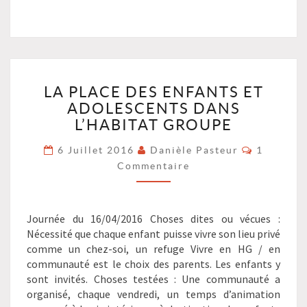
LA
LA PLACE DES ENFANTS ET
PLACE
ADOLESCENTS DANS
DES
ENFANTS
L’HABITAT GROUPE
ET
Commenta
6 Juillet 2016
Danièle Pasteur
1
ADOLESCENTS
Commentaire
DANS
L’HABITAT
GROUPE
?
Journée du 16/04/2016 Choses dites ou vécues :
>
Nécessité que chaque enfant puisse vivre son lieu privé
comme un chez-soi, un refuge Vivre en HG / en
communauté est le choix des parents. Les enfants y
sont invités. Choses testées : Une communauté a
organisé, chaque vendredi, un temps d’animation