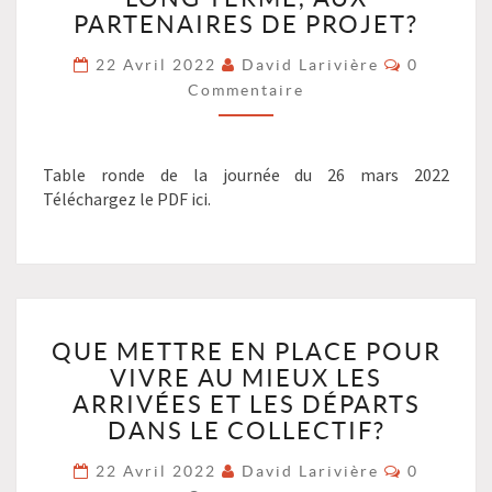
VIVRE
LOCATAIRES,
PARTENAIRES DE PROJET?
CES
AUX
Commenta
TRANSITIONS?
INVITÉS
22 Avril 2022
David Larivière
0
?
LONG
Commentaire
>
TERME,
AUX
PARTENAIRES
Table ronde de la journée du 26 mars 2022
DE
Téléchargez le PDF ici.
PROJET?
?
>
QUE
QUE METTRE EN PLACE POUR
METTRE
VIVRE AU MIEUX LES
EN
PLACE
ARRIVÉES ET LES DÉPARTS
POUR
DANS LE COLLECTIF?
VIVRE
Commenta
AU
22 Avril 2022
David Larivière
0