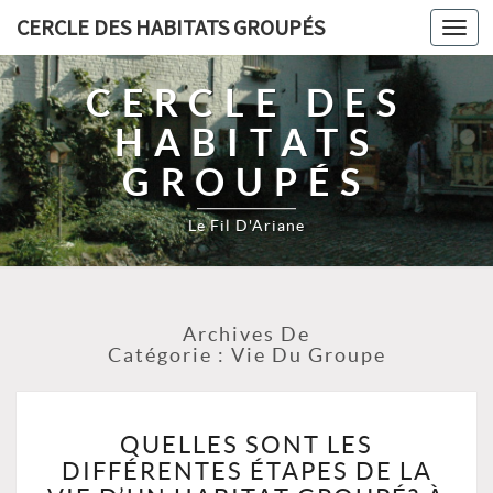
CERCLE DES HABITATS GROUPÉS
Toggl
navig
CERCLE DES
HABITATS
GROUPÉS
Le Fil D'Ariane
Archives De
Catégorie :
Vie Du Groupe
QUELLES
QUELLES SONT LES
SONT
DIFFÉRENTES ÉTAPES DE LA
LES