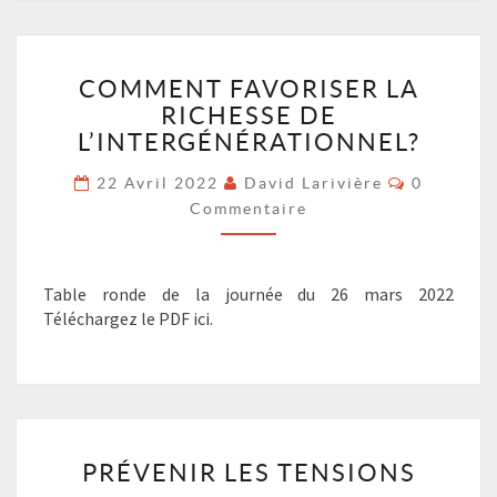
COMMENT
COMMENT FAVORISER LA
FAVORISER
RICHESSE DE
LA
RICHESSE
L’INTERGÉNÉRATIONNEL?
DE
Commenta
22 Avril 2022
David Larivière
0
L’INTERGÉNÉRATIONNEL
Commentaire
?
>
Table ronde de la journée du 26 mars 2022
Téléchargez le PDF ici.
PRÉVENIR
PRÉVENIR LES TENSIONS
LES