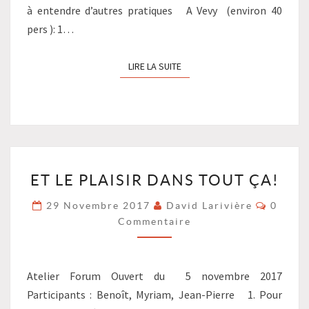
à entendre d’autres pratiques A Vevy (environ 40
pers ): 1…
LIRE LA SUITE
LIRE LA SUITE
ET
ET LE PLAISIR DANS TOUT ÇA!
LE
PLAISIR
Commen
29 Novembre 2017
David Larivière
0
DANS
Commentaire
TOUT
ÇA!
?
>
Atelier Forum Ouvert du 5 novembre 2017
Participants : Benoît, Myriam, Jean-Pierre 1. Pour