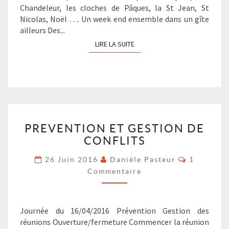
Chandeleur, les cloches de Pâques, la St Jean, St
Nicolas, Noël …. Un week end ensemble dans un gîte
ailleurs Des...
LIRE LA SUITE
LIRE LA SUITE
PREVENTION
PREVENTION ET GESTION DE
ET
CONFLITS
GESTION
DE
Commenta
26 Juin 2016
Danièle Pasteur
1
CONFLITS
Commentaire
?
>
Journée du 16/04/2016 Prévention Gestion des
réunions Ouverture/fermeture Commencer la réunion