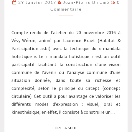
Commen
29 Janvier 2017
Jean-Pierre Binamé
0
HOLISTIQUE)
Commentaire
?
>
Compte-rendu de l’atelier du 20 novembre 2016 à
Vévy-Wéron, animé par Laurence Braet (Habitat &
Participation asbl) avec la technique du « mandala
holistique ». Le « mandala holistique » est un outil
participatif facilitant la construction d‘une vision
commune de l’avenir ou l’analyse commune d’une
situation donnée, dans toute sa richesse et
complexité, selon le principe du circept (concept
circulaire). Cet outil a pour avantage de valoriser les
différents modes d’expression : visuel, oral et
kinesthésique; en effet, il consiste à construire un…
LIRE LA SUITE
LIRE LA SUITE