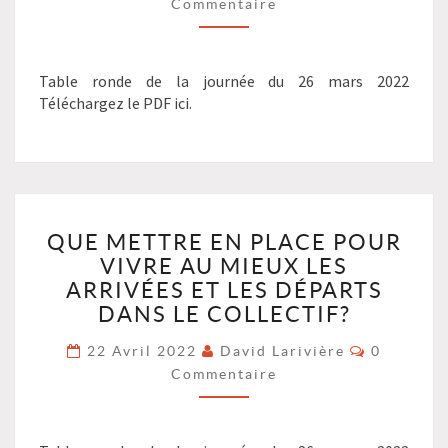
MIEUX
Commentaire
LES
ARRIVÉES
ET
Table ronde de la journée du 26 mars 2022
LES
Téléchargez le PDF ici.
DÉPARTS
DANS
LE
COLLECTIF?
?
QUE
>
QUE METTRE EN PLACE POUR
METTRE
VIVRE AU MIEUX LES
EN
PLACE
ARRIVÉES ET LES DÉPARTS
POUR
DANS LE COLLECTIF?
VIVRE
Commenta
AU
22 Avril 2022
David Larivière
0
MIEUX
Commentaire
LES
ARRIVÉES
ET