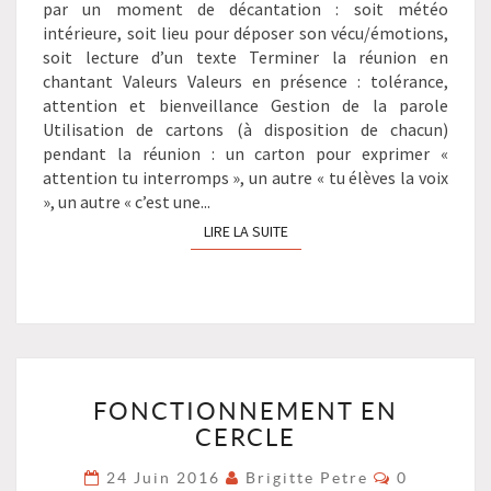
par un moment de décantation : soit météo
intérieure, soit lieu pour déposer son vécu/émotions,
soit lecture d’un texte Terminer la réunion en
chantant Valeurs Valeurs en présence : tolérance,
attention et bienveillance Gestion de la parole
Utilisation de cartons (à disposition de chacun)
pendant la réunion : un carton pour exprimer «
attention tu interromps », un autre « tu élèves la voix
», un autre « c’est une...
LIRE LA SUITE
LIRE LA SUITE
FONCTIONNEMENT
FONCTIONNEMENT EN
EN
CERCLE
CERCLE
?
Commentai
24 Juin 2016
Brigitte Petre
0
>