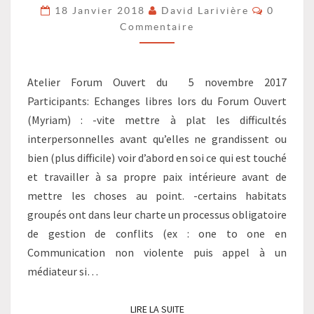
TENSIONS
Comment
18 Janvier 2018
David Larivière
0
?
Commentaire
>
Atelier Forum Ouvert du 5 novembre 2017
Participants: Echanges libres lors du Forum Ouvert
(Myriam) : -vite mettre à plat les difficultés
interpersonnelles avant qu’elles ne grandissent ou
bien (plus difficile) voir d’abord en soi ce qui est touché
et travailler à sa propre paix intérieure avant de
mettre les choses au point. -certains habitats
groupés ont dans leur charte un processus obligatoire
de gestion de conflits (ex : one to one en
Communication non violente puis appel à un
médiateur si…
LIRE LA SUITE
LIRE LA SUITE