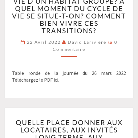
DIFFÉRENTES
VIE D’UN HABITAT GROUPÉ? À
ÉTAPES
QUEL MOMENT DU CYCLE DE
DE
VIE SE SITUE-T-ON? COMMENT
LA
BIEN VIVRE CES
VIE
TRANSITIONS?
D’UN
HABITAT
Commenta
22 Avril 2022
David Larivière
0
GROUPÉ?
Commentaire
À
QUEL
MOMENT
Table ronde de la journée du 26 mars 2022
DU
Téléchargez le PDF ici.
CYCLE
DE
VIE
SE
SITUE-
T-
QUELLE
QUELLE PLACE DONNER AUX
ON?
PLACE
COMMENT
LOCATAIRES, AUX INVITÉS
DONNER
BIEN
AUX
LONG TERME, AUX