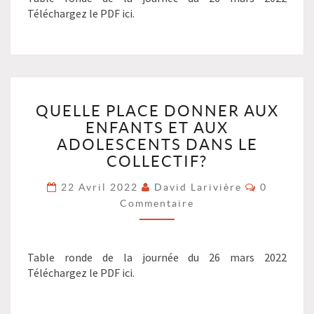
L’ÉDUCATION
Téléchargez le PDF ici.
DES
ENFANTS
DES
AUTRES?
?
>
QUELLE
QUELLE PLACE DONNER AUX
PLACE
ENFANTS ET AUX
DONNER
AUX
ADOLESCENTS DANS LE
ENFANTS
COLLECTIF?
ET
Commenta
AUX
22 Avril 2022
David Larivière
0
ADOLESCENTS
Commentaire
DANS
LE
COLLECTIF?
Table ronde de la journée du 26 mars 2022
?
Téléchargez le PDF ici.
>