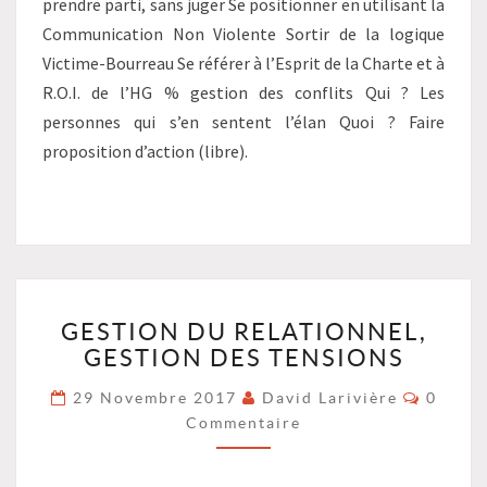
prendre parti, sans juger Se positionner en utilisant la
Communication Non Violente Sortir de la logique
Victime-Bourreau Se référer à l’Esprit de la Charte et à
R.O.I. de l’HG % gestion des conflits Qui ? Les
personnes qui s’en sentent l’élan Quoi ? Faire
proposition d’action (libre).
GESTION
GESTION DU RELATIONNEL,
DU
GESTION DES TENSIONS
RELATIONNEL,
GESTION
Commen
29 Novembre 2017
David Larivière
0
DES
Commentaire
TENSIONS
?
>