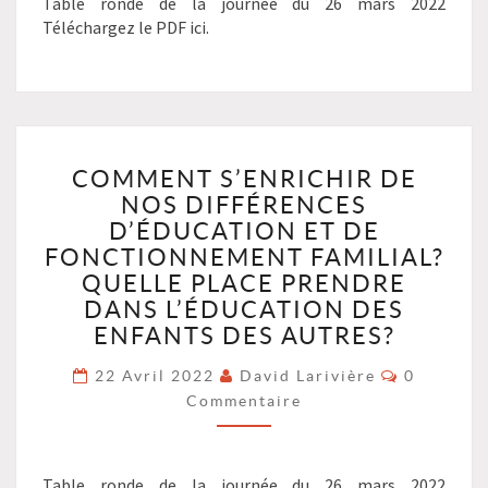
Table ronde de la journée du 26 mars 2022
LES
Téléchargez le PDF ici.
DÉPARTS
DANS
LE
COLLECTIF?
?
COMMENT
>
COMMENT S’ENRICHIR DE
S’ENRICHIR
NOS DIFFÉRENCES
DE
NOS
D’ÉDUCATION ET DE
DIFFÉRENCES
FONCTIONNEMENT FAMILIAL?
D’ÉDUCATION
QUELLE PLACE PRENDRE
ET
DANS L’ÉDUCATION DES
DE
ENFANTS DES AUTRES?
FONCTIONNEMENT
FAMILIAL?
Commenta
22 Avril 2022
David Larivière
0
QUELLE
Commentaire
PLACE
PRENDRE
DANS
Table ronde de la journée du 26 mars 2022