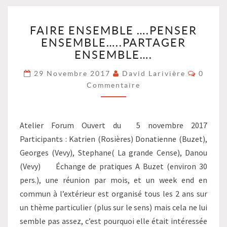
FAIRE
FAIRE ENSEMBLE ….PENSER
ENSEMBLE
ENSEMBLE…..PARTAGER
….PENSER
ENSEMBLE…..PARTAGER
ENSEMBLE….
ENSEMBLE….
Commen
29 Novembre 2017
David Larivière
0
?
Commentaire
>
Atelier Forum Ouvert du 5 novembre 2017
Participants : Katrien (Rosières) Donatienne (Buzet),
Georges (Vevy), Stephane( La grande Cense), Danou
(Vevy) Échange de pratiques A Buzet (environ 30
pers.), une réunion par mois, et un week end en
commun à l’extérieur est organisé tous les 2 ans sur
un thème particulier (plus sur le sens) mais cela ne lui
semble pas assez, c’est pourquoi elle était intéressée