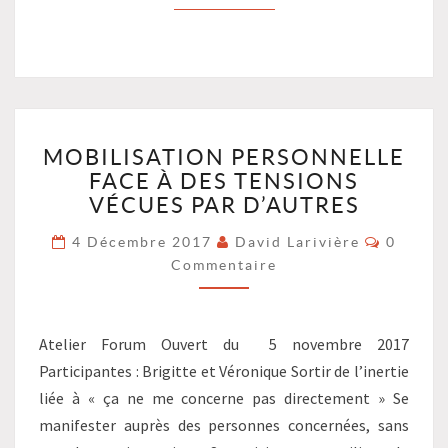
MOBILISATION
MOBILISATION PERSONNELLE
PERSONNELLE
FACE À DES TENSIONS
FACE
À
VÉCUES PAR D’AUTRES
DES
Comment
4 Décembre 2017
David Larivière
0
TENSIONS
Commentaire
VÉCUES
PAR
D’AUTRES
?
Atelier Forum Ouvert du 5 novembre 2017
>
Participantes : Brigitte et Véronique Sortir de l’inertie
liée à « ça ne me concerne pas directement » Se
manifester auprès des personnes concernées, sans