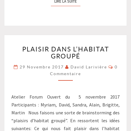
LIRE LA SUITE
LIRE LA SUITE
PLAISIR
PLAISIR DANS L’HABITAT
DANS
GROUPÉ
L’HABITAT
GROUPÉ
Commen
29 Novembre 2017
David Larivière
0
?
Commentaire
>
Atelier Forum Ouvert du 5 novembre 2017
Participants : Myriam, David, Sandra, Alain, Brigitte,
Martin Nous faisons une sorte de brainstorming des
“plaisirs d’habitat groupé”. En ressortent les idées
suivantes: Ce qui nous fait plaisir dans l’habitat